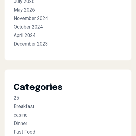
July 2026
May 2026
November 2024
October 2024
April 2024
December 2023
Categories
25
Breakfast
casino
Dinner
Fast Food