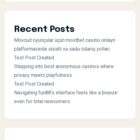
Recent Posts
Mövcud oyunçular üçün mostbet casino onlayn
platformasında sürətli və sadə ödəniş yolları
Test Post Created
Stepping into best anonymous casinos where
privacy meets playfulness
Test Post Created
Navigating fun88’s interface feels like a breeze
even for total newcomers