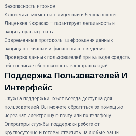
безопасность игроков.
Ключевые моменты о лицензии и безопасности:
Лицензия Кюрасао – гарантирует легальность и
защиту прав игроков.
Современные протоколы шифрования данных
защищают личные и финансовые сведения.
Проверка данных пользователей при выводе средств
обеспечивает безопасность всех транзакций.
Поддержка Пользователей И
Интерфейс
Служба поддержки 1хБет всегда доступна для
пользователей. Вы можете обратиться за помощью
через чат, электронную почту или по телефону.
Операторы службы поддержки работают
круглосуточно и готовы ответить на любые ваши